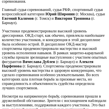
соревнования.
Главный судья соревнований, судья РКФ, спортивный судья
всероссийской категории
Юрий Широнин
(г. Москва), судьи
Евгений Калямов
(г. Томск) и
Виктория Троянова
(г.
Барнаул).
Участники продемонстрировали высокий уровень
дрессировки. ОКД-старт, как обычно, привлекла наибольшее
количество участников, и конкуренция в этой дисциплине
была особенно острой. В дисциплине ОКД-мастер
спортсмены продемонстрировали мастерство и высокий
уровень исполнения навыков. В рамках защитно-караульной
службы прошли зрелищные выступления с участием опытных
фигурантов
Вячеслава Дублея
(г. Барнаул) и
Алексея
Парфенова
(г. Барнаул). Спортсмены продемонстрировали
высокий уровень мастерства и здоровую конкуренцию, что
сделало соревнования особенно увлекательными. Во всех
категориях шла плотная борьба за призовые места, но
справедливость и объективность судейства определила
лучших спортсменов.
Несмотря на напряженную борьбу, соревнования прошли в
дружелюбной обстановке. Зрители с восхищением наблюдали
за выступлениями, поддерживая каждого участника. Это был