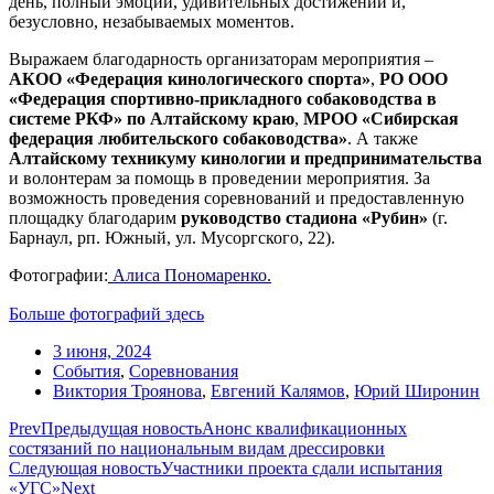
день, полный эмоций, удивительных достижений и,
безусловно, незабываемых моментов.
Выражаем благодарность организаторам мероприятия –
АКОО «Федерация кинологического спорта»
,
РО ООО
«Федерация спортивно-прикладного собаководства в
системе РКФ» по Алтайскому краю
,
МРОО «Сибирская
федерация любительского собаководства»
. А также
Алтайскому техникуму кинологии и предпринимательства
и волонтерам за помощь в проведении мероприятия. За
возможность проведения соревнований и предоставленную
площадку благодарим
руководство стадиона «Рубин»
(г.
Барнаул, рп. Южный, ул. Мусоргского, 22).
Фотографии:
Алиса Пономаренко.
Больше фотографий здесь
3 июня, 2024
События
,
Соревнования
Виктория Троянова
,
Евгений Калямов
,
Юрий Широнин
Prev
Предыдущая новость
Анонс квалификационных
состязаний по национальным видам дрессировки
Следующая новость
Участники проекта сдали испытания
«УГС»
Next