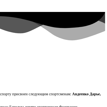
 спорту присвоен следующим спортсменам:
Авдеенко Дарье,
 города Барнаула девяти спортсменам Федерации