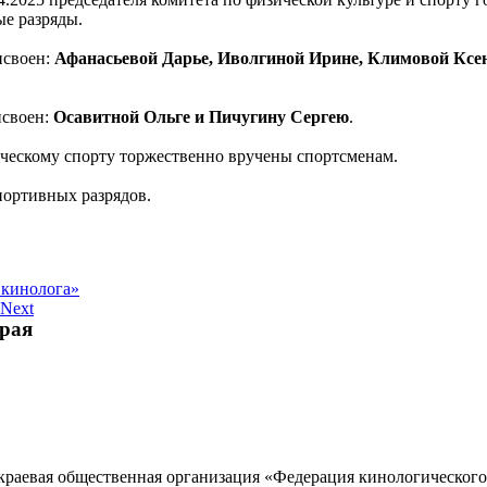
ые разряды.
исвоен:
Афанасьевой Дарье, Иволгиной Ирине, Климовой Ксе
исвоен:
Осавитной Ольге и Пичугину Сергею
.
ческому спорту торжественно вручены спортсменам.
портивных разрядов.
 кинолога»
Next
края
 краевая общественная организация «Федерация кинологическог