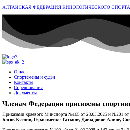
АЛТАЙСКАЯ ФЕДЕРАЦИЯ КИНОЛОГИЧЕСКОГО СПОРТ
О нас
Спортсмены и судьи
Контакты
Соревнования
Документы
Членам Федерации присвоены спортив
Приказами краевого Минспорта №165 от 28.03.2025 и №201 от
Басок Ксении, Герасименко Татьяне, Давыдовой Алине, Со
Кроме того, приказами №102-с/р от 21.03.2025 и 142-с/р от 24