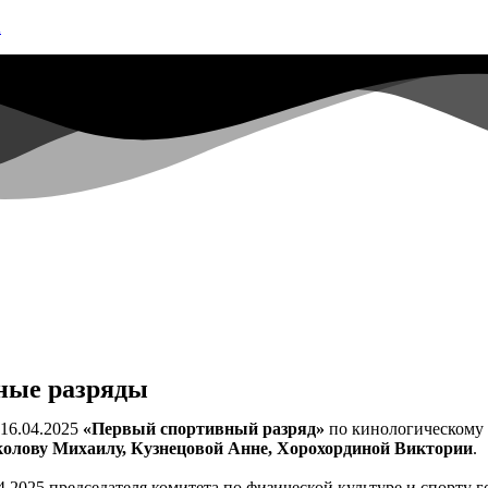
А
ные разряды
 16.04.2025
«Первый спортивный разряд»
по кинологическому
колову Михаилу, Кузнецовой Анне, Хорохординой Виктории
.
.04.2025 председателя комитета по физической культуре и спорту