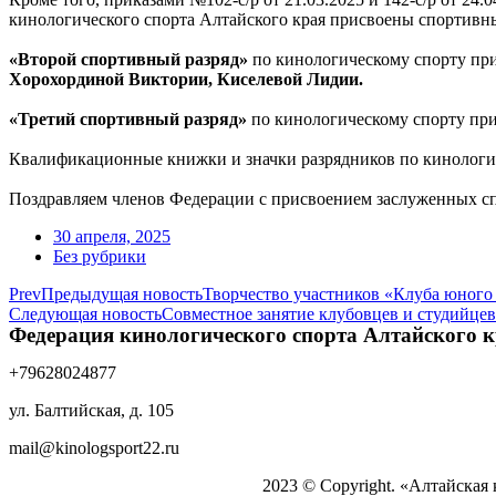
кинологического спорта Алтайского края присвоены спортивн
«Второй спортивный разряд»
по кинологическому спорту пр
Хорохординой Виктории, Киселевой Лидии.
«Третий спортивный разряд»
по кинологическому спорту пр
Квалификационные книжки и значки разрядников по кинологи
Поздравляем членов Федерации с присвоением заслуженных с
30 апреля, 2025
Без рубрики
Prev
Предыдущая новость
Творчество участников «Клуба юного
Следующая новость
Совместное занятие клубовцев и студийцев
Федерация кинологического спорта Алтайского 
+79628024877
ул. Балтийская, д. 105
mail@kinologsport22.ru
2023 © Copyright. «Алтайская